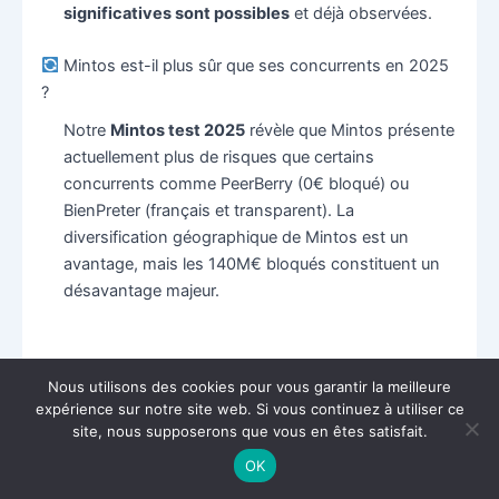
significatives sont possibles
et déjà observées.
Mintos est-il plus sûr que ses concurrents en 2025
?
Notre
Mintos test 2025
révèle que Mintos présente
actuellement plus de risques que certains
concurrents comme PeerBerry (0€ bloqué) ou
BienPreter (français et transparent). La
diversification géographique de Mintos est un
avantage, mais les 140M€ bloqués constituent un
désavantage majeur.
Nous utilisons des cookies pour vous garantir la meilleure
DÉCOUVRIR MINTOS OFFICIEL
expérience sur notre site web. Si vous continuez à utiliser ce
site, nous supposerons que vous en êtes satisfait.
OK
Investir comporte des risques de perte en capital
Bonus :
Investissez 1000€+ dans les 60 jours et recevez