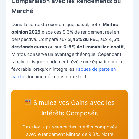
Comparaison avec les Rendements du
Marché
Dans le contexte économique actuel, notre
Mintos
opinion 2025
place ces 9,3% de rendement réel en
perspective. Comparé aux
3,45% du PEL
, aux
4,5%
des fonds euros
ou aux
6-8% de l’immobilier locatif
,
Mintos conserve un avantage théorique. Cependant,
l’analyse risque-rendement révèle une équation moins
favorable lorsqu’on intègre les
risques de perte en
capital
documentés dans notre test.
Simulez vos Gains avec les
Intérêts Composés
Calculez la puissance des intérêts composés
avec le rendement Mintos de 9,3%. Notre