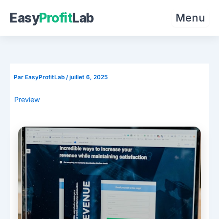
Easy
Profit
Lab
Menu
Aller
au
contenu
Par
EasyProfitLab
/
juillet 6, 2025
Preview