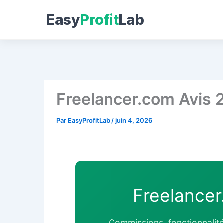
Easy
Profit
Lab
Aller
au
contenu
Freelancer.com Avis 2
Par
EasyProfitLab
/
juin 4, 2026
Freelancer
Commissions, fonctionnalités