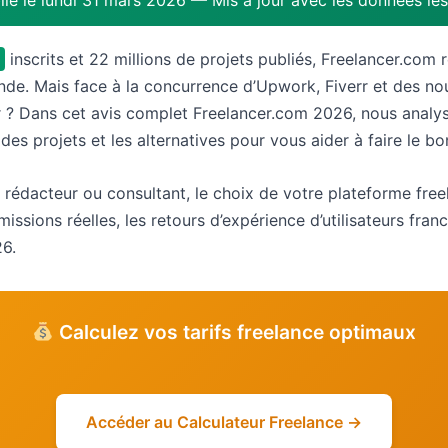
lié le lundi 31 mars 2026 — Mis à jour avec les données les
inscrits et 22 millions de projets publiés, Freelancer.com
nde. Mais face à la concurrence d’Upwork, Fiverr et des n
 ? Dans cet avis complet Freelancer.com 2026, nous analyson
es projets et les alternatives pour vous aider à faire le bo
 rédacteur ou consultant, le choix de votre plateforme fre
ssions réelles, les retours d’expérience d’utilisateurs fra
26.
Calculez vos tarifs freelance optimaux
Accéder au Calculateur Freelance →