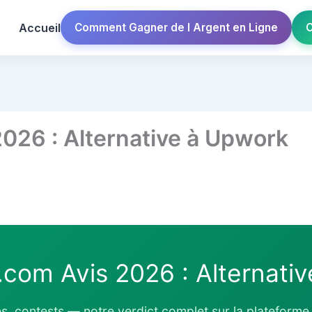
Accueil
Comment Gagner de l Argent en Ligne
C
026 : Alternative à Upwork
.com Avis 2026 : Alternati
, contests — notre verdict complet sur la plateforme a