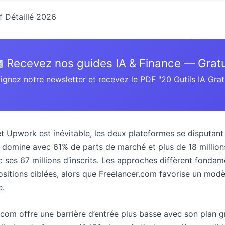
 Détaillé 2026
Recevez nos guides IA & Finance — Gratu
ignez notre newsletter et recevez le PDF "20 Outils IA Grat
t Upwork est inévitable, les deux plateformes se disputan
domine avec 61% de parts de marché et plus de 18 millions 
 ses 67 millions d’inscrits. Les approches diffèrent fondam
ositions ciblées, alors que Freelancer.com favorise un mod
e.
.com offre une barrière d’entrée plus basse avec son plan g