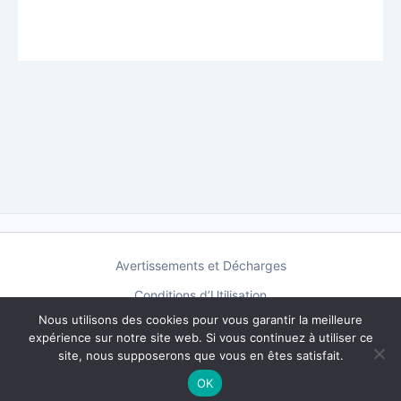
Avertissements et Décharges
Conditions d’Utilisation
Nous utilisons des cookies pour vous garantir la meilleure
Mentions Légales
expérience sur notre site web. Si vous continuez à utiliser ce
Politique d’Affiliation
site, nous supposerons que vous en êtes satisfait.
OK
Politique de Confidentialité