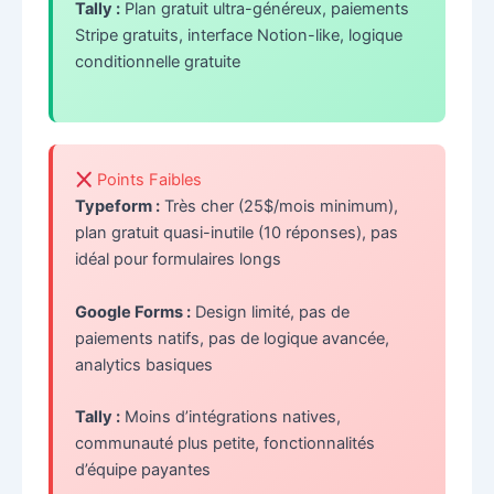
Tally :
Plan gratuit ultra-généreux, paiements
Stripe gratuits, interface Notion-like, logique
conditionnelle gratuite
Points Faibles
Typeform :
Très cher (25$/mois minimum),
plan gratuit quasi-inutile (10 réponses), pas
idéal pour formulaires longs
Google Forms :
Design limité, pas de
paiements natifs, pas de logique avancée,
analytics basiques
Tally :
Moins d’intégrations natives,
communauté plus petite, fonctionnalités
d’équipe payantes