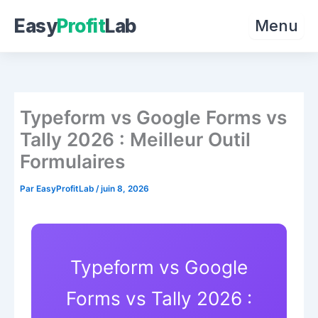
Easy
Profit
Lab
Menu
Aller
au
contenu
Typeform vs Google Forms vs
Tally 2026 : Meilleur Outil
Formulaires
Par
EasyProfitLab
/
juin 8, 2026
Typeform vs Google
Forms vs Tally 2026 :