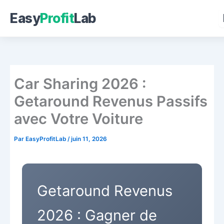
Easy
Profit
Lab
Aller
au
contenu
Car Sharing 2026 :
Getaround Revenus Passifs
avec Votre Voiture
Par
EasyProfitLab
/
juin 11, 2026
Getaround Revenus
2026 : Gagner de