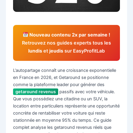
Nouveau contenu 2x par semaine !
Retrouvez nos guides experts tous les
lundis
et
jeudis
sur EasyProfitLab
L’autopartage connaît une croissance exponentielle
en France en 2026, et Getaround se positionne
comme la plateforme leader pour générer des
getaround revenus
passifs avec votre véhicule.
Que vous possédiez une citadine ou un SUV, la
location entre particuliers représente une opportunité
concrète de rentabiliser votre voiture qui reste
stationnée en moyenne 95% du temps. Ce guide
complet analyse les getaround revenus réels que