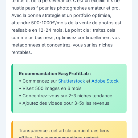
temps et de la perseverance. C’est un excellent side
hustle passif pour les photographes amateur et pro.
Avec la bonne strategie et un portfolio optimise,
atteindre 500-1000€/mois de la vente de photos est
realisable en 12-24 mois. Le point cle : traitez cela
comme un business, optimisez continuellement vos
metadonnees et concentrez-vous sur les niches
rentables.
Recommandation EasyProfitLab :
• Commencez sur
Shutterstock
et
Adobe Stock
• Visez 500 images en 6 mois
• Concentrez-vous sur 2-3 niches tendance
• Ajoutez des videos pour 3-5x les revenus
Transparence : cet article contient des liens
affilies. Nos recommandations restent