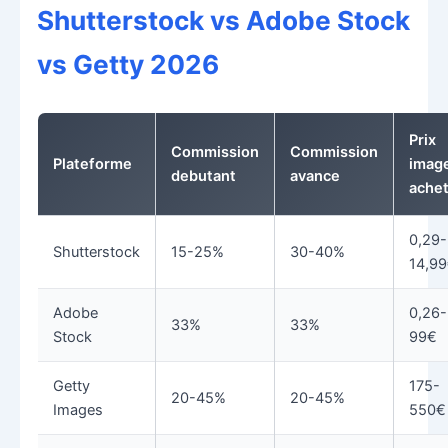
Shutterstock vs Adobe Stock
vs Getty 2026
Prix
Commission
Commission
Plateforme
imag
debutant
avance
ache
0,29-
Shutterstock
15-25%
30-40%
14,9
Adobe
0,26-
33%
33%
Stock
99€
Getty
175-
20-45%
20-45%
Images
550€