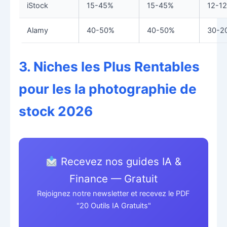
iStock
15-45%
15-45%
12-1
Alamy
40-50%
40-50%
30-2
3. Niches les Plus Rentables
pour les la photographie de
stock 2026
Recevez nos guides IA &
Finance — Gratuit
Rejoignez notre newsletter et recevez le PDF
"20 Outils IA Gratuits"