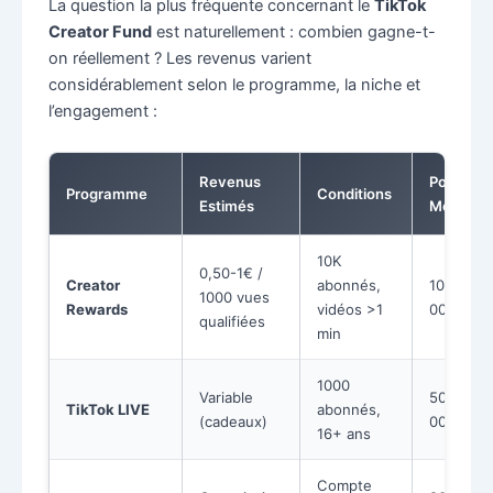
La question la plus fréquente concernant le
TikTok
Creator Fund
est naturellement : combien gagne-t-
on réellement ? Les revenus varient
considérablement selon le programme, la niche et
l’engagement :
Revenus
Potentiel
Programme
Conditions
Estimés
Mensuel
10K
0,50-1€ /
Creator
abonnés,
100-5
1000 vues
Rewards
vidéos >1
000€
qualifiées
min
1000
Variable
50-10
TikTok LIVE
abonnés,
(cadeaux)
000€
16+ ans
Compte