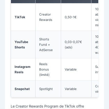
10K
Creator
abonnés
TikTok
0,50-1€
Rewards
vidéos >
min
1000
Shorts
YouTube
0,03-0,07€
abonnés
Fund +
Shorts
(ads)
4000h
AdSense
watch
Reels
Instagram
Sur
Bonus
Variable
Reels
invitation
(limité)
Contenu
Snapchat
Spotlight
Variable
viral
Le Creator Rewards Program de TikTok offre