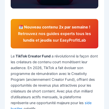
Nouveau contenu 2x par semaine !
Retrouvez nos guides experts tous les
lundis
et
jeudis
sur EasyProfitLab
Le
TikTok Creator Fund
a révolutionné la façon dont
les créateurs de contenu court monétisent leur
audience. En 2026, TikTok a fait évoluer son
programme de rémunération avec le Creativity
Program (anciennement Creator Fund), offrant des
opportunités de revenus plus attractives pour les
créateurs de short content. Avec plus d’un milliard
d’utilisateurs actifs mensuels, la plateforme
représente une opportunité majeure pour les
side
hustles
créatifs.