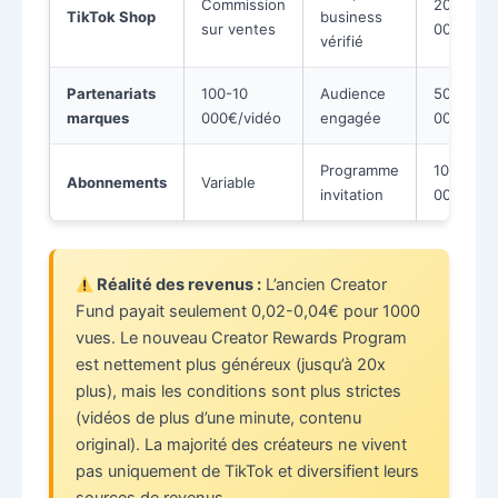
Commission
200-50
TikTok Shop
business
sur ventes
000€
vérifié
Partenariats
100-10
Audience
500-50
marques
000€/vidéo
engagée
000€+
Programme
100-5
Abonnements
Variable
invitation
000€
Réalité des revenus :
L’ancien Creator
Fund payait seulement 0,02-0,04€ pour 1000
vues. Le nouveau Creator Rewards Program
est nettement plus généreux (jusqu’à 20x
plus), mais les conditions sont plus strictes
(vidéos de plus d’une minute, contenu
original). La majorité des créateurs ne vivent
pas uniquement de TikTok et diversifient leurs